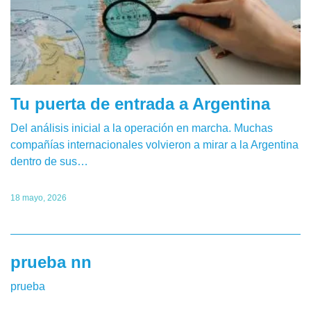
Tu puerta de entrada a Argentina
Del análisis inicial a la operación en marcha. Muchas
compañías internacionales volvieron a mirar a la Argentina
dentro de sus…
18 mayo, 2026
prueba nn
prueba