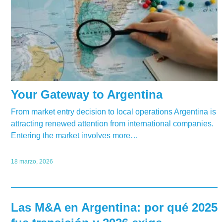
Your Gateway to Argentina
From market entry decision to local operations Argentina is
attracting renewed attention from international companies.
Entering the market involves more…
18 marzo, 2026
Las M&A en Argentina: por qué 2025