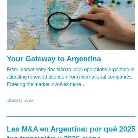
Your Gateway to Argentina
From market entry decision to local operations Argentina is
attracting renewed attention from international companies.
Entering the market involves more…
18 marzo, 2026
Las M&A en Argentina: por qué 2025