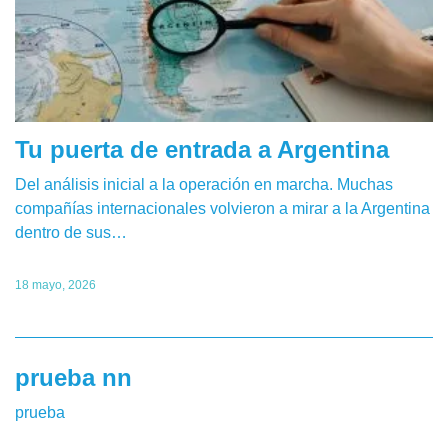
Tu puerta de entrada a Argentina
Del análisis inicial a la operación en marcha. Muchas
compañías internacionales volvieron a mirar a la Argentina
dentro de sus…
18 mayo, 2026
prueba nn
prueba