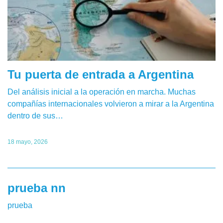
Tu puerta de entrada a Argentina
Del análisis inicial a la operación en marcha. Muchas
compañías internacionales volvieron a mirar a la Argentina
dentro de sus…
18 mayo, 2026
prueba nn
prueba