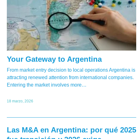
Your Gateway to Argentina
From market entry decision to local operations Argentina is
attracting renewed attention from international companies.
Entering the market involves more…
18 marzo, 2026
Las M&A en Argentina: por qué 2025